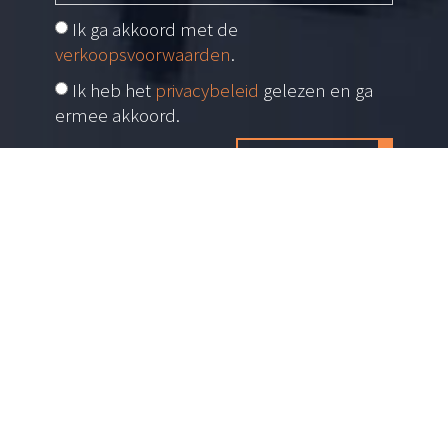
Ik ga akkoord met de
verkoopsvoorwaarden
.
Ik heb het
privacybeleid
gelezen en ga
ermee akkoord.
Inschrijven